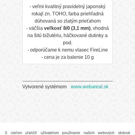
- veľmi kvalitný pravidelný japonský
rokajl zn. TOHO, farba priehľadná
dúhovaná so zlatým prieťahom
- väčšia
veľkosť 8/0 (3,1 mm)
, vhodná
na šitú bižutériu, háčkované dutinky a
pod.
- odporúčame k nemu vlasec FireLine
- cena je za balenie 10 g
Vytvorené systémom
www.webareal.sk
S cieľom uľahčiť užívateľom používanie našich webových stránok