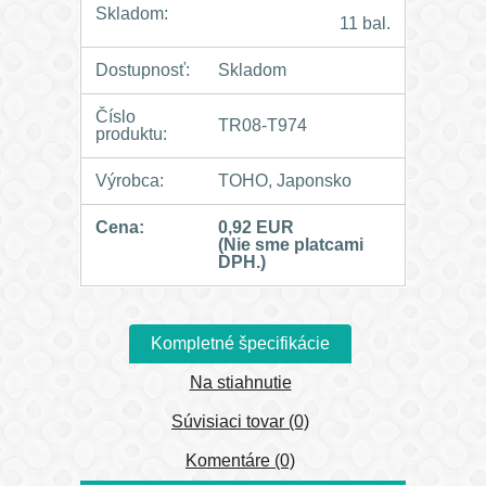
Skladom:
11 bal.
Dostupnosť:
Skladom
Číslo
TR08-T974
produktu:
Výrobca:
TOHO, Japonsko
Cena:
0,92 EUR
(Nie sme platcami
DPH.)
Kompletné špecifikácie
Na stiahnutie
Súvisiaci tovar (0)
Komentáre (0)